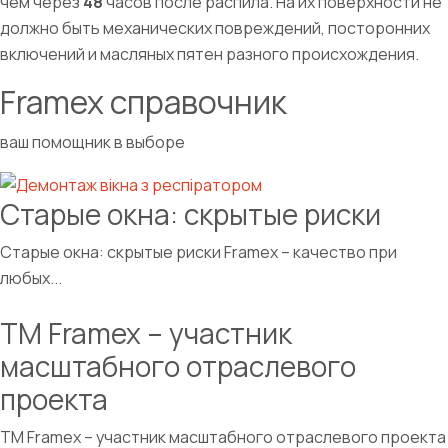
чем через
48
часов после распила. На их поверхности не
должно быть механических повреждений, посторонних
включений и масляных пятен разного происхождения.
Framex справочник
ваш помощник в выборе
Старые окна: скрытые риски
Старые окна: скрытые риски Framex – качество при
любых...
TM Framex – участник
масштабного отраслевого
проекта
TM Framex – участник масштабного отраслевого проекта