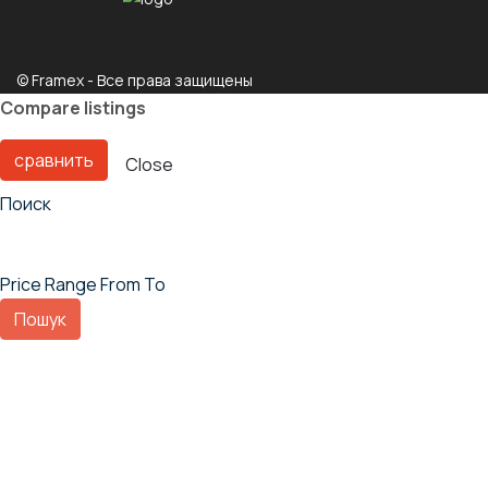
© Framex - Все права защищены
Compare listings
сравнить
Close
Поиск
Price Range
From
To
Пошук