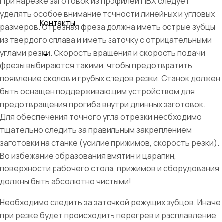
При нарезке заготовок из профилей ПВХ следует
уделять особое внимание точности линейных и угловых
Контакты
размеров. Отрезная фреза должна иметь острые зубцы
из твердого сплава и иметь заточку с отрицательными
углами резки. Скорость вращения и скорость подачи
фрезы выбираются такими, чтобы предотвратить
появление сколов и грубых следов резки. Станок должен
быть оснащен поддерживающим устройством для
предотвращения прогиба внутри длинных заготовок.
Для обеспечения точного угла отрезки необходимо
тщательно следить за правильным закреплением
заготовки на станке (усилие прижимов, скорость резки).
Во избежание образования вмятин и царапин,
поверхности рабочего стола, прижимов и оборудования
должны быть абсолютно чистыми!
Необходимо следить за заточкой режущих зубцов. Иначе
при резке будет происходить перегрев и расплавление