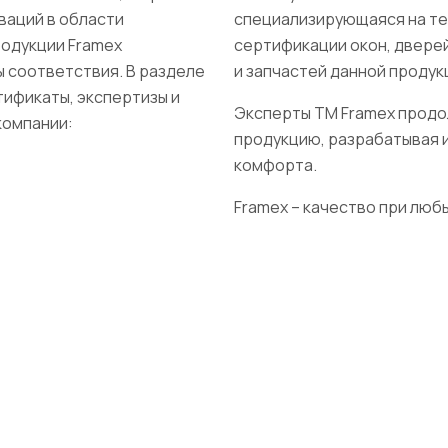
ваций в области
специализирующаяся на те
родукции Framex
сертификации окон, дверей
 соответствия. В разделе
и запчастей данной продук
ификаты, экспертизы и
Эксперты ТМ Framex прод
компании:
продукцию, разрабатывая 
комфорта.
Framex – качество при люб