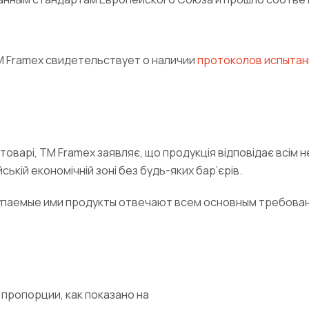
M Framex свидетельствует о наличии
протоколов испытан
варі, TM Framex заявляє, що продукція відповідає всім 
кій економічній зоні без будь-яких бар’єрів.
купаемые ими продукты отвечают всем основным требова
пропорции, как показано на