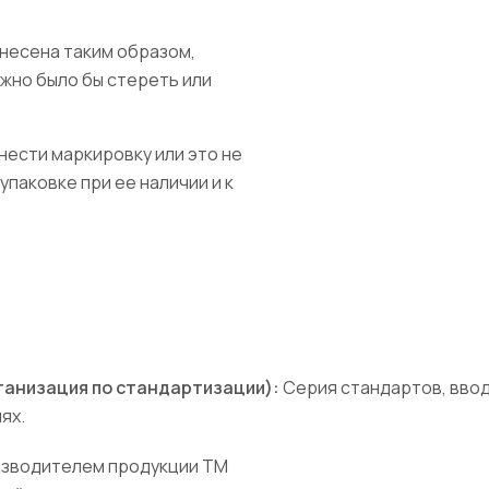
несена таким образом,
ожно было бы стереть или
нести маркировку или это не
упаковке при ее наличии и к
ганизация по стандартизации):
Серия стандартов, вво
ях.
изводителем продукции TM