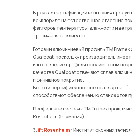
В рамках сертификации испытания продукци
во Флориде на естественное старение по
факторов температуры, влажности и ветра
тропического климата.
Готовый алюминиевый профиль ТМ Framex
Qualicoat, поскольку производитель имеет 
изготовление профиля с полимерным покр
качества Qualicoat отвечают сплав алюми
и финишное покрытие.
Все эти сертификационные стандарты обес
способствуют обеспечению стандартов пр
Профильные системы ТМ Framex прошли испы
Rosenheim (Германия).
3.
ift Rosenheim
:
Институт оконных технол