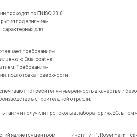
и проходят по EN ISO 2810
крытия под влиянием
, характерных для
 отвечает требованиям
лицензию Qualicoat на
ытием. Требованиям
ния, подготовка поверхности
печивают потребителям уверенность в качестве и безоп
оизводства в строительной отрасли.
тания и получили протоколы в лабораториях ЕС, в том чи
огий является центром
Институт ift Rosenheim – с