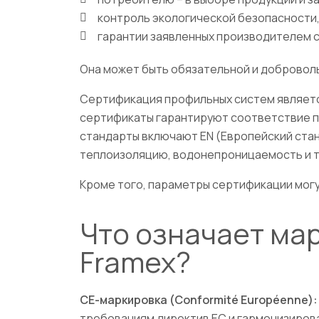
контроль экологической безопасности,
гарантии заявленных производителем с
Она может быть обязательной и добровол
Сертификация профильных систем является
сертификаты гарантируют соответствие п
стандарты включают EN (Европейский стан
теплоизоляцию, водонепроницаемость и т
Кроме того, параметры сертификации могу
Что означает ма
Framex?
CЕ-маркировка (Conformité Européenne):
требованиям директив ЕС и гармонизиро