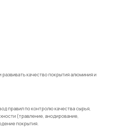
 развивать качество покрытия алюминия и
од правил по контролю качества сырья,
рхности (травление, анодирование,
ердение покрытия.