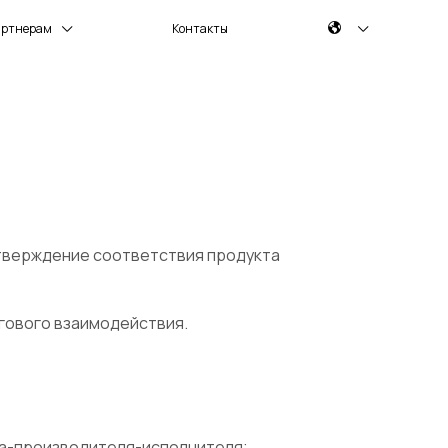
артнерам
Контакты
дтверждение соответствия продукта
ргового взаимодействия.
ца-производителя-исполнителя;