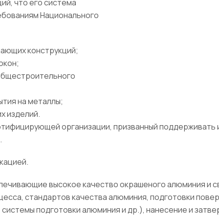
ий, что его система
ебованиям Национального
дающих конструкций;
окон;
 общестроительного
тия на металлы;
х изделий.
тифицирующей организации, призванный поддерживать и
.
кацией.
спечивающие высокое качество окрашеного алюминия и св
цесса, стандартов качества алюминия, подготовки пове
 системы подготовки алюминия и др.), нанесение и затв