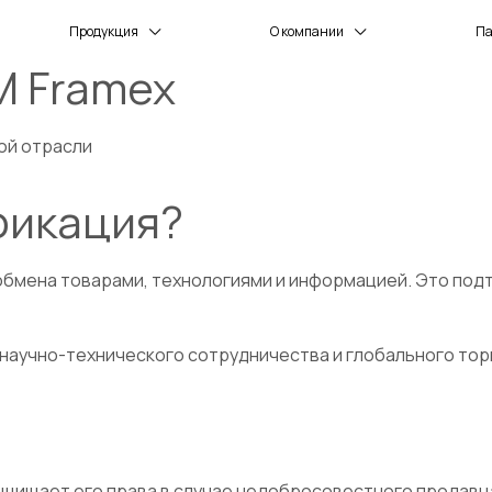
Продукция
О компании
П
M Framex
ной отрасли
фикация?
обмена товарами, технологиями и информацией. Это по
 научно-технического сотрудничества и глобального то
защищает его права в случае недобросовестного продав