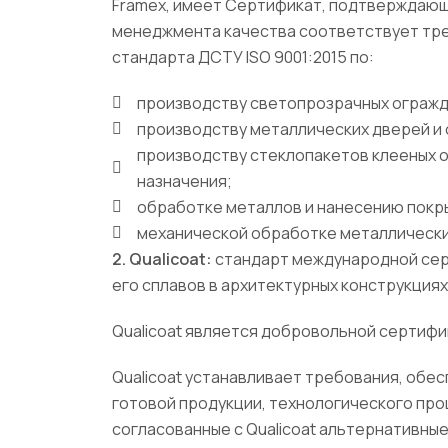
Framex, имеет Сертификат, подтверждающ
менеджмента качества соответствует тр
стандарта ДСТУ ISO 9001:2015 по:
производству светопрозрачных ограж
производству металлических дверей и 
производству стеклопакетов клееных
назначения;
обработке металлов и нанесению покры
механической обработке металлически
2. Qualicoat:
стандарт международной сер
его сплавов в архитектурных конструкциях
Qualicoat является добровольной сертифи
Qualicoat устанавливает требования, обе
готовой продукции, технологического про
согласованные с Qualicoat альтернативные