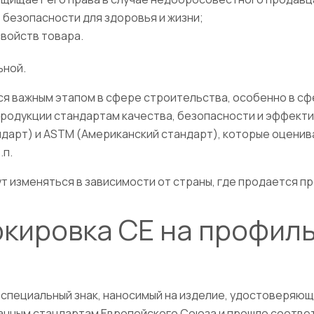
 безопасности для здоровья и жизни;
войств товара.
ьной.
 важным этапом в сфере строительства, особенно в сфе
родукции стандартам качества, безопасности и эффект
дарт) и ASTM (Американский стандарт), которые оценива
.п.
т изменяться в зависимости от страны, где продается пр
ркировка СЕ на профил
специальный знак, наносимый на изделие, удостоверяющ
ванным стандартам Европейского Союза и прошло соотв