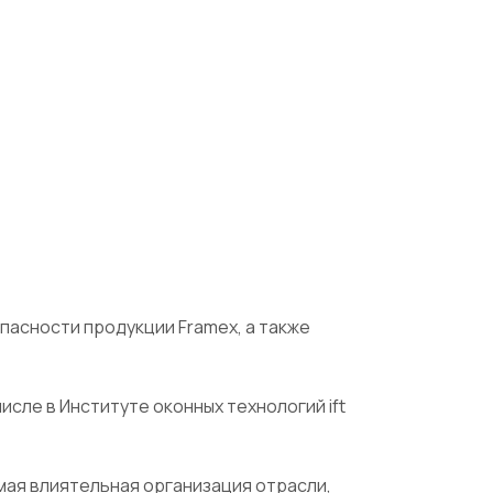
асности продукции Framex, а также
сле в Институте оконных технологий ift
амая влиятельная организация отрасли,