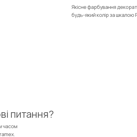
Якісне фарбування декора
будь-який колір за шкалою 
ві питання?
м часом
Framex.