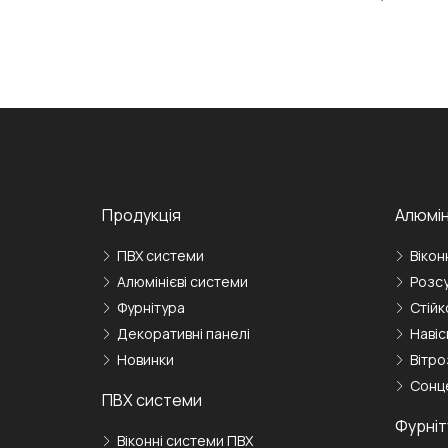
Продукція
Алюмін
ПВХ cистеми
Вікон
Алюмінієві системи
Розсу
Фурнітура
Стійк
Декоративні панелі
Навіс
Новинки
Вітро
Сонц
ПВХ системи
Фурніт
Віконні системи ПВХ