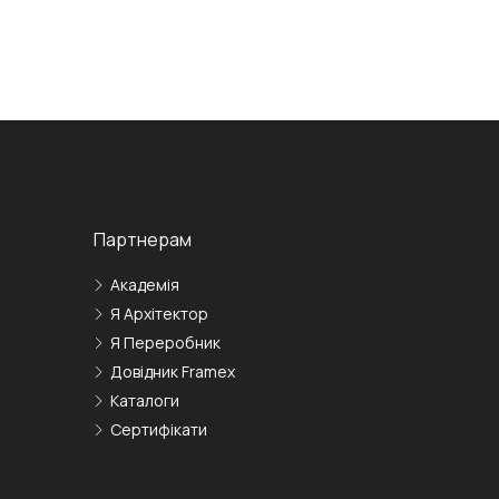
Партнерам
Академія
Я Архітектор
Я Переробник
Довідник Framex
Каталоги
Сертифікати