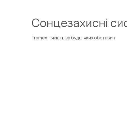
Cонцезахисні си
Framex – якість за будь-яких обставин