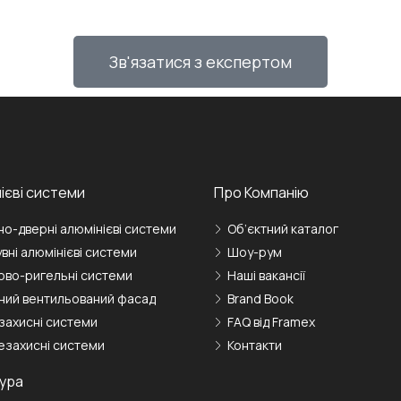
Зв'язатися з експертом
ієві системи
Про Компанію
но-дверні алюмінієві системи
Об’єктний каталог
вні алюмінієві системи
Шоу-рум
ово-ригельні системи
Наші вакансії
ний вентильований фасад
Brand Book
захисні системи
FAQ від Framex
езахисні системи
Контакти
ура