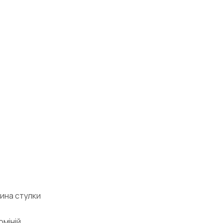
ина стулки
юміній