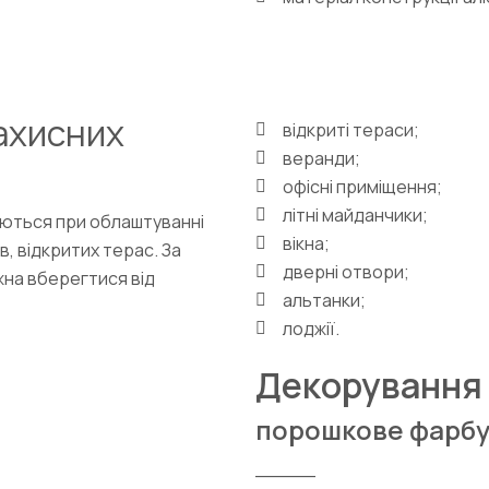
ахисних
відкриті тераси;
веранди;
офісні приміщення;
літні майданчики;
ються при облаштуванні
вікна;
в, відкритих терас. За
дверні отвори;
на вберегтися від
альтанки;
лоджії.
Декорування
порошкове фарб
_____