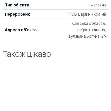
Тип об’єкта
магазин
Переробник
ТОВ Дарвін Україна
Київська область,
Адреса об’єкта
с.Крюковщина,
вул.Івана Богуна, 2А
Також цікаво