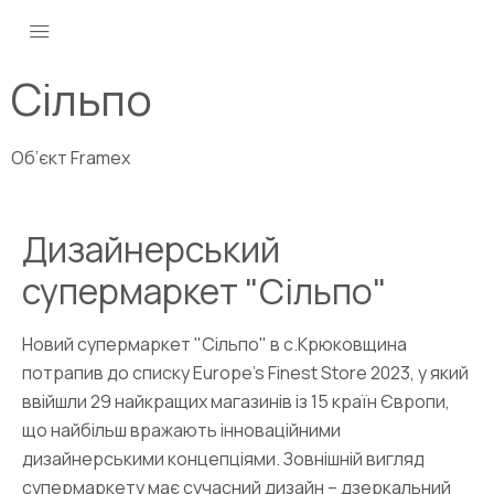
Сільпо
Об’єкт Framex
Дизайнерський
супермаркет "Сільпо"
Новий супермаркет "Сільпо" в с.Крюковщина
потрапив до списку Europe's Finest Store 2023, у який
ввійшли 29 найкращих магазинів із 15 країн Європи,
що найбільш вражають інноваційними
дизайнерськими концепціями. Зовнішній вигляд
супермаркету має сучасний дизайн – дзеркальний