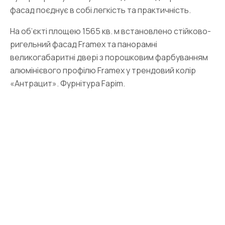
фасад поєднує в собі легкість та практичність.
На об’єкті площею 1565 кв. м встановлено стійково-
ригельний фасад Framex та панорамні
великогабаритні двері з порошковим фарбуванням
алюмінієвого профілю Framex у трендовий колір
«Антрацит». Фурнітура Fapim.