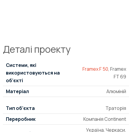
Деталі проекту
Системи, які
Framex F 50
, Framex
використовуються на
FT 69
об’єкті
Матеріал
Алюміній
Тип об’єкта
Траторія
Переробник
Компанія Continent
Україна, Черкаси,