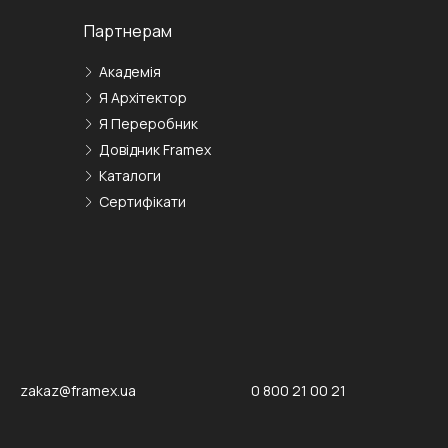
Партнерам
Академія
Я Архітектор
Я Переробник
Довідник Framex
Каталоги
Сертифікати
zakaz@framex.ua
0 800 21 00 21