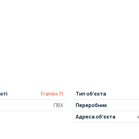
кті
Framex 71
Тип об’єкта
ПВХ
Переробник
Адреса об’єкта