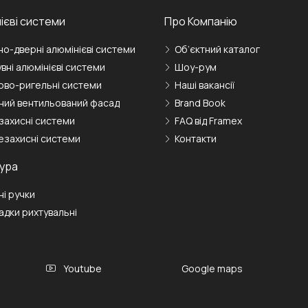
ієві системи
Про Компанію
но-дверні алюмінієві системи
Об’єктний каталог
вні алюмінієві системи
Шоу-рум
ово-ригельні системи
Наші вакансії
ний вентильований фасад
Brand Book
захисні системи
FAQ від Framex
езахисні системи
Контакти
ура
і ручки
адки рихтувальні
Youtube
Google maps