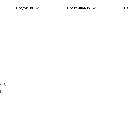
Продукція
Про компанію
П
ів,
і.