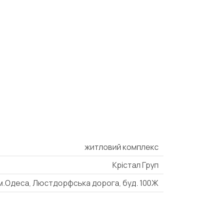
житловий комплекс
Крістал Груп
м.Одеса, Люстдорфська дорога, буд. 100Ж