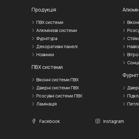
Продукція
Алюмін
ПВХ cистеми
Вікон
Алюмінієві системи
Розсу
Фурнітура
Стійк
Декоративні панелі
Навіс
Новинки
Вітро
Сонц
ПВХ системи
Фурніт
Віконні системи ПВХ
Дверні системи ПВХ
Дверн
Розсувні системи ПВХ
Підкл
Ламінація
Петлі
Facebook
Instagram