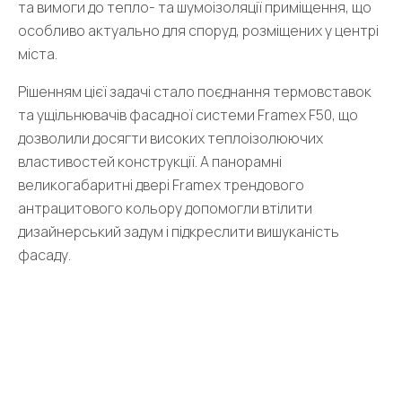
та вимоги до тепло- та шумоізоляції приміщення, що
особливо актуально для споруд, розміщених у центрі
міста.
Рішенням цієї задачі стало поєднання термовставок
та ущільнювачів фасадної системи Framex F50, що
дозволили досягти високих теплоізолюючих
властивостей конструкції. А панорамні
великогабаритні двері Framex трендового
антрацитового кольору допомогли втілити
дизайнерський задум і підкреслити вишуканість
фасаду.