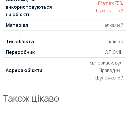
Framex F50,
використовуються
Framex FT 72
на об’єкті
Матеріал
алюміній
Тип об’єкта
клініка
Переробник
АЛЮМІН
м. Черкаси, вул.
Адреса об’єкта
Праведниці
Шулежко, 59
Також цікаво