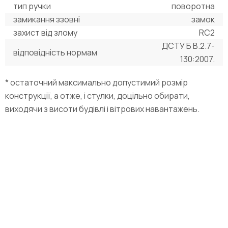
тип ручки
поворотна
замикання ззовні
замок
захист від злому
RC2
ДСТУ Б В.2.7-
відповідність нормам
130:2007.
* остаточний максимально допустимий розмір
конструкції, а отже, і стулки, доцільно обирати,
виходячи з висоти будівлі і вітрових навантажень.