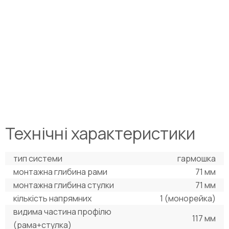
Технічні характеристики
тип системи
гармошка
монтажна глибина рами
71 мм
монтажна глибина стулки
71 мм
кількість напрямних
1 (монорейка)
видима частина профілю
117 мм
(рама+стулка)