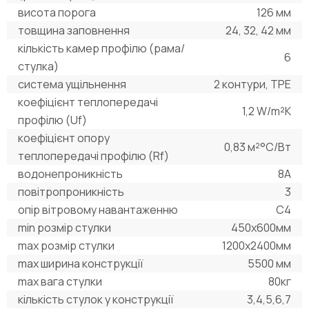
висота порога
126 мм
товщина заповнення
24, 32, 42 мм
кількість камер профілю (рама/
6
стулка)
система ущільнення
2 контури, ТРЕ
коефіцієнт теплопередачі
1,2 W/m²K
профілю (Uf)
коефіцієнт опору
0,83 м²°С/Вт
теплопередачі профілю (Rf)
водонепроникність
8А
повітропроникність
3
опір вітровому навантаженню
C4
min розмір стулки
450х600мм
max розмір стулки
1200х2400мм
max ширина конструкції
5500 мм
max вага стулки
80кг
кількість стулок у конструкції
3,4,5,6,7